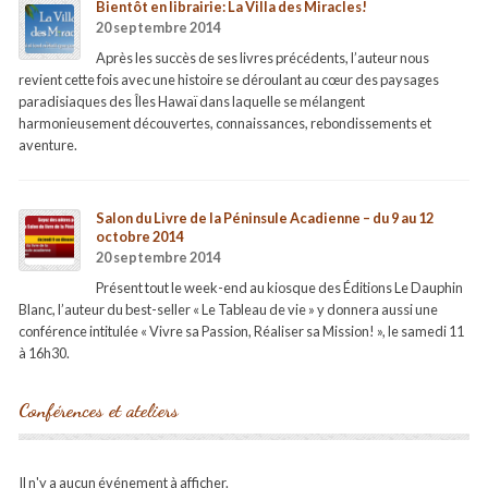
Bientôt en librairie: La Villa des Miracles!
20 septembre 2014
Après les succès de ses livres précédents, l’auteur nous
revient cette fois avec une histoire se déroulant au cœur des paysages
paradisiaques des Îles Hawaï dans laquelle se mélangent
harmonieusement découvertes, connaissances, rebondissements et
aventure.
Salon du Livre de la Péninsule Acadienne – du 9 au 12
octobre 2014
20 septembre 2014
Présent tout le week-end au kiosque des Éditions Le Dauphin
Blanc, l’auteur du best-seller « Le Tableau de vie » y donnera aussi une
conférence intitulée « Vivre sa Passion, Réaliser sa Mission! », le samedi 11
à 16h30.
Conférences et ateliers
Il n'y a aucun événement à afficher.